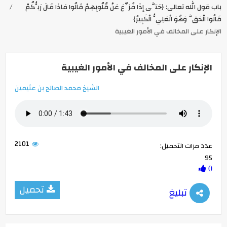
باب قول الله تعالى: {حَتَّى إِذَا فُزِّعَ عَنْ قُلُوبِهِمْ قَالُوا مَاذَا قَالَ رَبُّكُمْ
قَالُوا الْحَقَّ وَهُوَ الْعَلِيُّ الْكَبِيرُ}
الإنكار على المخالف في الأمور الغيبية
الإنكار على المخالف في الأمور الغيبية
الشيخ محمد الصالح بن عثيمين
2101
عدد مرات التحميل:
95
0
تحميل
تبليغ