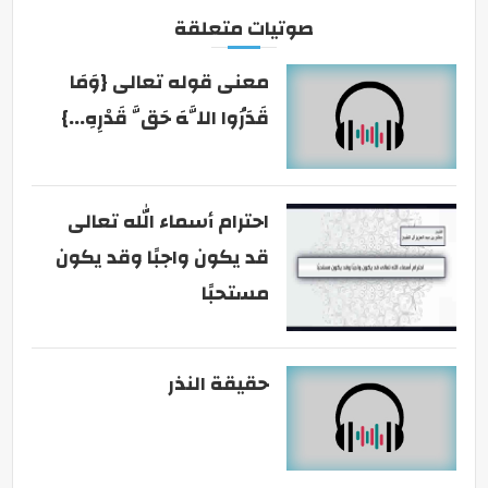
صوتيات متعلقة
معنى قوله تعالى {وَمَا
قَدَرُوا اللَّهَ حَقَّ قَدْرِهِ...}
احترام أسماء الله تعالى
قد يكون واجبًا وقد يكون
مستحبًا
حقيقة النذر