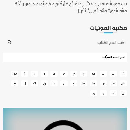
باب قول الله تعالى: {حَتَّى إِذَا فُزِّعَ عَنْ قُلُوبِهِمْ قَالُوا مَاذَا قَالَ رَبُّكُمْ
قَالُوا الْحَقَّ وَهُوَ الْعَلِيُّ الْكَبِيرُ}
مكتبة الصوتيات
أ
ب
ت
ث
ج
ح
خ
د
ذ
ر
ز
س
ش
ص
ض
ط
ظ
ع
غ
ف
ق
ك
ل
م
ن
ه
و
ي