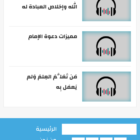
الله وإخلاص العبادة له
مميزات دعوة الإمام
مَن تَعَلَّمَ العِلمَ وَلم
يَعمَل بِه
الرئيسية