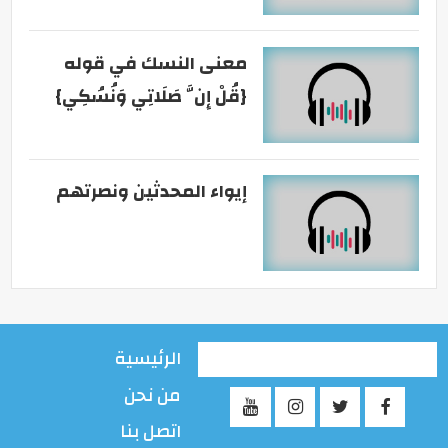
معنى النسك في قوله
{قُلْ إِنَّ صَلَاتِي وَنُسُكِي}
إيواء المحدثين ونصرتهم
الرئيسية
من نحن
اتصل بنا