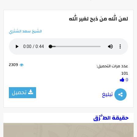
لعن الله من ذبح لغير الله
الشيخ سعد الشثري
2309
عدد مرات التحميل:
101
0
تحميل
تبليغ
حقيقة الطَّرْق