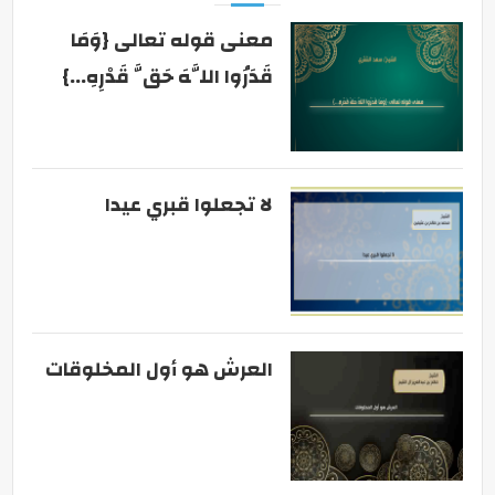
معنى قوله تعالى {وَمَا
قَدَرُوا اللَّهَ حَقَّ قَدْرِهِ...}
لا تجعلوا قبري عيدا
العرش هو أول المخلوقات