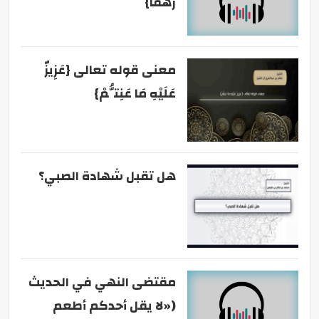
رهقًا}
معنى قوله تعالى {عَزِيزٌ
عَلَيْهِ مَا عَنِتُّمْ}
هل تقبل شهادة الصبي؟
مقتضى النهي في الحديث
(«لا يقل أحدكم أطعم