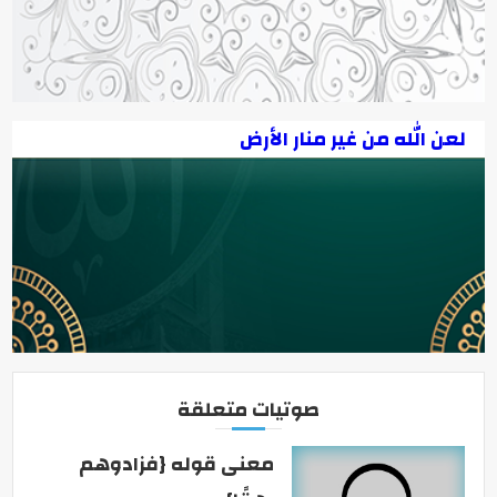
لعن الله من غير منار الأرض
صوتيات متعلقة
معنى قوله {فزادوهم