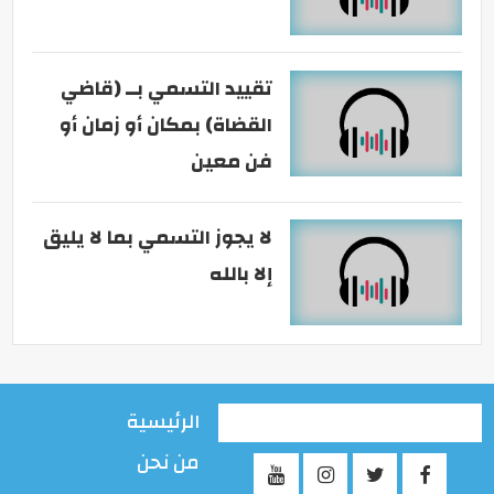
تقييد التسمي بــ (قاضي
القضاة) بمكان أو زمان أو
فن معين
لا يجوز التسمي بما لا يليق
إلا بالله
الرئيسية
من نحن