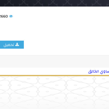
2660
تحميل
اوي الخالق