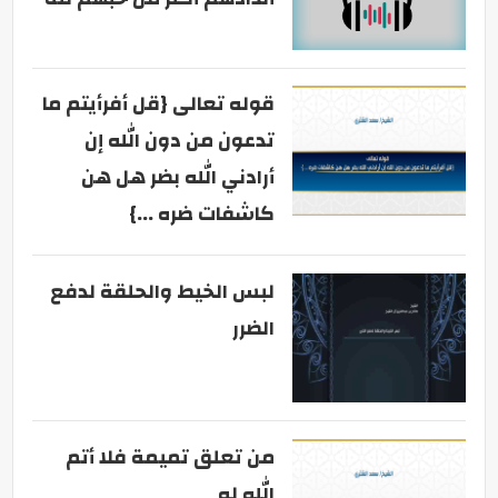
قوله تعالى {قل أفرأيتم ما
تدعون من دون الله إن
أرادني الله بضر هل هن
كاشفات ضره ...}
لبس الخيط والحلقة لدفع
الضرر
من تعلق تميمة فلا أتم
الله له