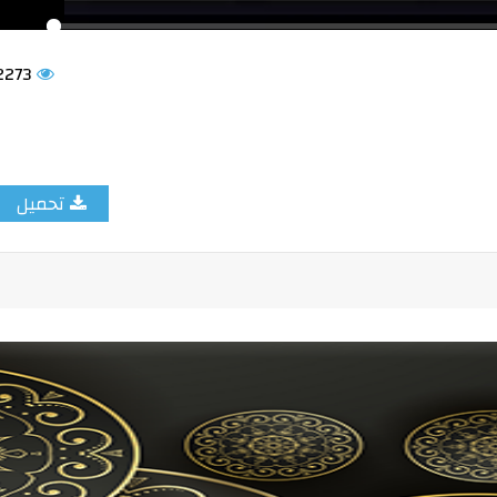
2273
تحميل