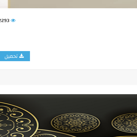
2293
تحميل