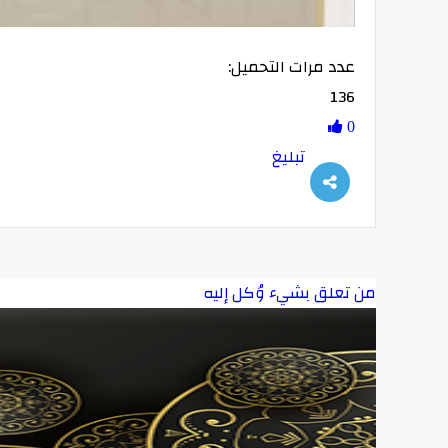
عدد مرات التحميل:
136
-00:47
0
تبليغ
من تعلق بشيء وُكل إليه