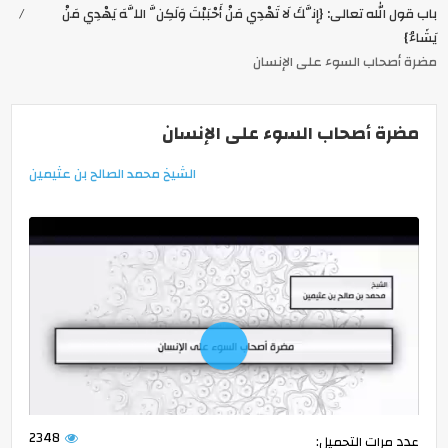
باب قول الله تعالى: {إِنَّكَ لَا تَهْدِي مَنْ أَحْبَبْتَ وَلَكِنَّ اللَّهَ يَهْدِي مَنْ
يَشَاءُ}
مضرة أصحاب السوء على الإنسان
مضرة أصحاب السوء على الإنسان
الشيخ محمد الصالح بن عثيمين
Play
2348
عدد مرات التحميل: