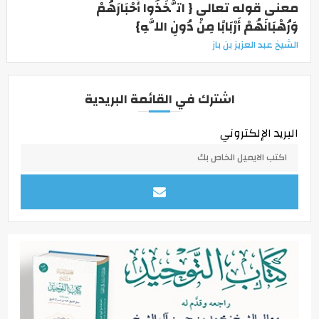
معنى قوله تعالى { اتَّخَذُوا أَحْبَارَهُمْ
وَرُهْبَانَهُمْ أَرْبَابًا مِنْ دُونِ اللَّهِ}
الشيخ عبد العزيز بن باز
اشترك في القائمة البريدية
البريد الإلكتروني