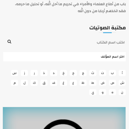
باب من أطاع العلماء والأمراء في تحريم ما أحل الله، أو تحليل ما حرمه،
فقد اتخذهم أربابا من دون الله
مكتبة الصوتيات
أ
ب
ت
ث
ج
ح
خ
د
ذ
ر
ز
س
ش
ص
ض
ط
ظ
ع
غ
ف
ق
ك
ل
م
ن
ه
و
ي