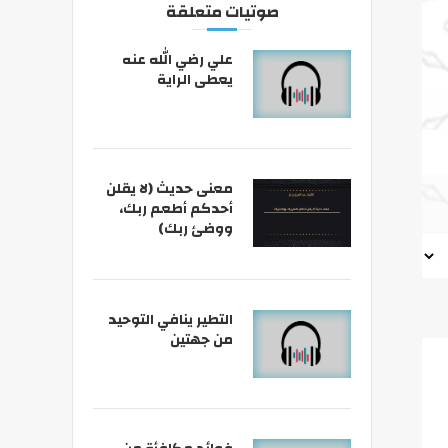
صوتيات متعلقة
علي رضي الله عنه
يعطى الراية
معنى حديث (لا يقلن
أحدكم أطعم ربك،
ووضئ ربك)
التطير ينافي التوحيد
من جهتين