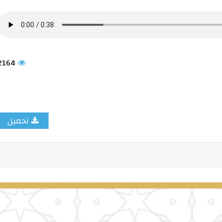
2164
تحميل