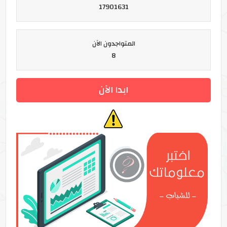
17901631
المتواجدون الآن
8
ابدا الآن